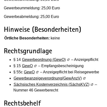
Gewerbeummeldung: 25,00 Euro
Gewerbeabmeldung: 25,00 Euro
Hinweise (Besonderheiten)
(Wird in einem neuen Fenster geöffnet)
Örtliche Besonderheiten:
keine
Rechtsgrundlage
§ 14
Gewerbeordnung (GewO)
(Wird in einem neuen Fe
– Anzeigepflicht
§ 15
GewO
(Wird in einem neuen Fenster geöffnet)
– Empfangsbescheinigung
§ 55c
GewO
(Wird in einem neuen Fenster geöffnet)
– Anzeigepflicht bei Reisegewerbe
Gewerbeanzeigeverordnung(GewAnzV)
(Wird in einem
Sächsisches Kostenverzeichnis (SächsKVZ)
(Wird in e
–
Nummer 46 Gewerberecht
Rechtsbehelf