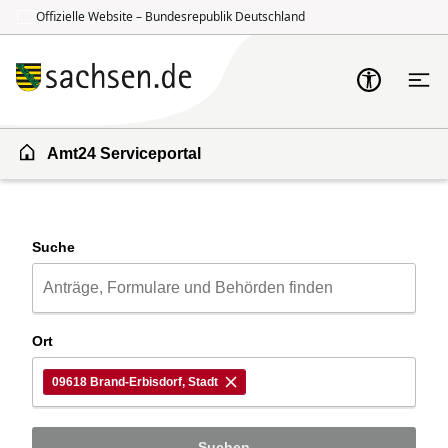
Offizielle Website – Bundesrepublik Deutschland
Zum Inhalt springen
Zur Suche springen
Amt24 Serviceportal
Suche
Ort
09618 Brand-Erbisdorf, Stadt
Suchen