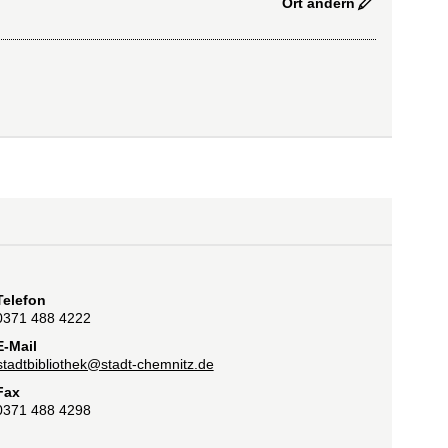
Ort ändern
Telefon
0371 488 4222
E-Mail
stadtbibliothek@stadt-chemnitz.de
Fax
0371 488 4298