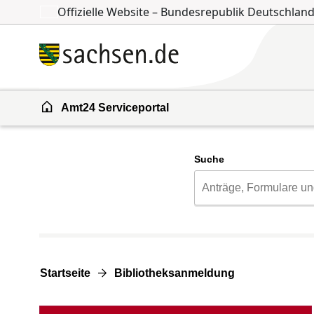
Offizielle Website – Bundesrepublik Deutschlan
Zum Inhalt springen
Zur Suche springen
Amt24 Serviceportal
Suche
Startseite
Bibliotheksanmeldung