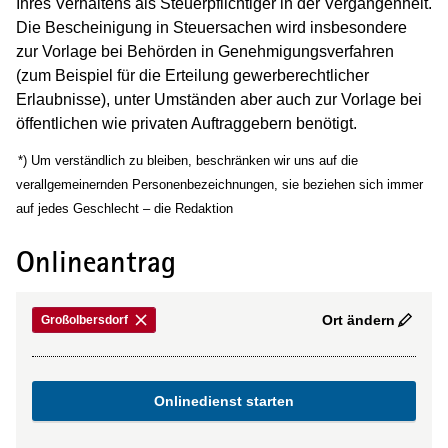
Ihres Verhaltens als Steuerpflichtiger in der Vergangenheit.
Die Bescheinigung in Steuersachen wird insbesondere
zur Vorlage bei Behörden in Genehmigungsverfahren
(zum Beispiel für die Erteilung gewerberechtlicher
Erlaubnisse), unter Umständen aber auch zur Vorlage bei
öffentlichen wie privaten Auftraggebern benötigt.
(Wird in einem neuen Fenster geöffnet)
*) Um verständlich zu bleiben, beschränken wir uns auf die
verallgemeinernden Personenbezeichnungen, sie beziehen sich immer
auf jedes Geschlecht – die Redaktion
Onlineantrag
Ort ändern
Großolbersdorf
Onlinedienst starten