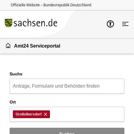
Offizielle Website – Bundesrepublik Deutschland
Zum Inhalt springen
Zur Suche springen
Amt24 Serviceportal
Suche
Ort
Großolbersdorf
Suchen