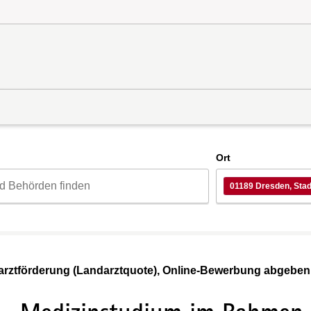
d
Ort
01189 Dresden, Stad
rztförderung (Landarztquote), Online-Bewerbung abgeben