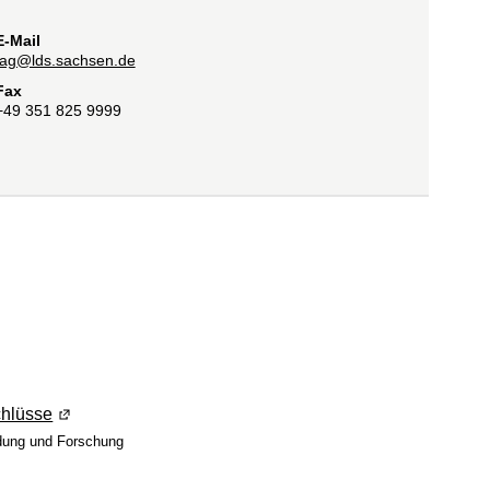
E-Mail
lag@lds.sachsen.de
Fax
+49 351 825 9999
em neuen Fenster geöffnet)
en Fenster geöffnet)
nem neuen Fenster geöffnet)
chlüsse
(Wird in einem neuen Fenster geöffnet)
ldung und Forschung
n einem neuen Fenster geöffnet)