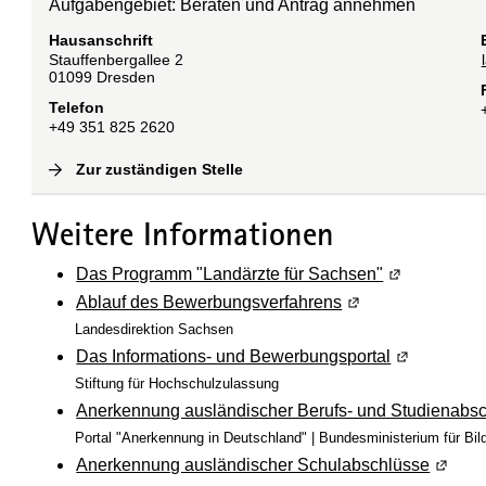
Aufgabengebiet: Beraten und Antrag annehmen
Hausanschrift
Stauffenbergallee
2
01099
Dresden
Telefon
+49 351 825 2620
Zur zuständigen Stelle
(
Interne Verlinkung
)
Weitere Informationen
Das Programm "Landärzte für Sachsen"
(Wird in ein
Ablauf des Bewerbungsverfahrens
(Wird in einem neu
Landesdirektion Sachsen
Das Informations- und Bewerbungsportal
(Wird in ei
Stiftung für Hochschulzulassung
Anerkennung ausländischer Berufs- und Studienabs
Portal "Anerkennung in Deutschland" | Bundesministerium für Bi
Anerkennung ausländischer Schulabschlüsse
(Wird i