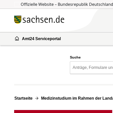
Offizielle Website – Bundesrepublik Deutschlan
Zum Inhalt springen
Zur Suche springen
Amt24 Serviceportal
Suche
Startseite
Medizinstudium im Rahmen der Landa