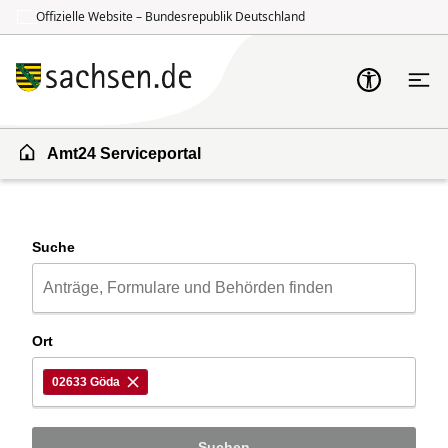
Offizielle Website – Bundesrepublik Deutschland
Zum Inhalt springen
Zur Suche springen
Amt24 Serviceportal
Suche
Ort
02633 Göda
Suchen