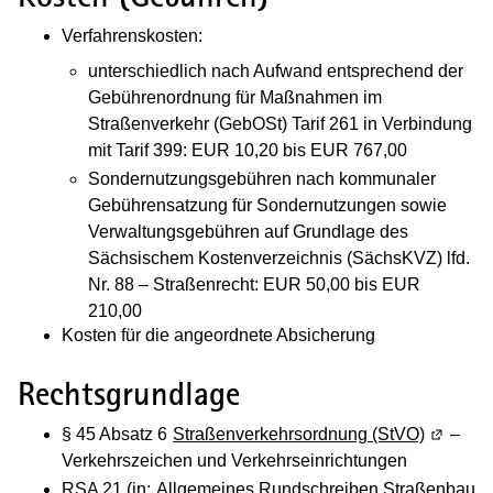
Verfahrenskosten:
unterschiedlich nach Aufwand entsprechend der
Gebührenordnung für Maßnahmen im
Straßenverkehr (GebOSt) Tarif 261 in Verbindung
mit Tarif 399: EUR 10,20 bis EUR 767,00
Sondernutzungsgebühren nach kommunaler
Gebührensatzung für Sondernutzungen sowie
Verwaltungsgebühren auf Grundlage des
Sächsischem Kostenverzeichnis (SächsKVZ) lfd.
Nr. 88 – Straßenrecht: EUR 50,00 bis EUR
210,00
Kosten für die angeordnete Absicherung
Rechtsgrundlage
§ 45 Absatz 6
Straßenverkehrsordnung (StVO)
(Wird in
–
Verkehrszeichen und Verkehrseinrichtungen
RSA 21 (in:
Allgemeines Rundschreiben Straßenbau