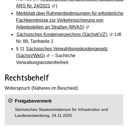
ARS Nr. 24/2021
(Wird in einem neuen Fenster geöffne
)
Merkblatt über Rahmenbedingungen für erforderliche
Fachkenntnisse zur Verkehrssicherung von
Arbeitsstellen an Straßen (MVAS)
(Wird in einem neuen
Sächsisches Kostenverzeichnis (SächsKVZ),
(Wird in 
Ldf.
Nr. 88, Tarifstelle 1
§ 11
Sächsisches Verwahltungskostengesetz
(SächsVWkG)
(Wird in einem neuen Fenster geöffnet)
– Sachliche
Verwaltungskostenfreiheit
Rechtsbehelf
Widerspruch (Näheres im Bescheid)
Freigabevermerk
Sächsisches Staatsministerium für Infrastruktur und
Landesentwicklung
. 24.11.2025