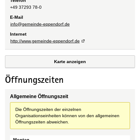
Telefon
+49 37293 78-0
E-Mail
info@gemeinde-eppendorf.de
Internet
http://www.gemeinde-eppendorf.de
Karte anzeigen
Öffnungszeiten
Allgemeine Öffnungszeit
Die Öffnungszeiten der einzelnen
Organisationseinheiten können von den allgemeinen
Öffnungszeiten abweichen.
Tag
Montag