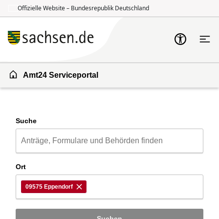
Offizielle Website – Bundesrepublik Deutschland
Zum Inhalt springen
Zur Suche springen
Amt24 Serviceportal
Suche
Ort
09575 Eppendorf
Suchen