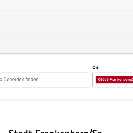
d
Ort
09669 Frankenberg/S