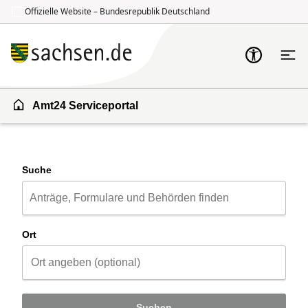
Offizielle Website – Bundesrepublik Deutschland
Zum Inhalt springen
Zur Suche springen
Amt24 Serviceportal
Suche
Ort
Suchen