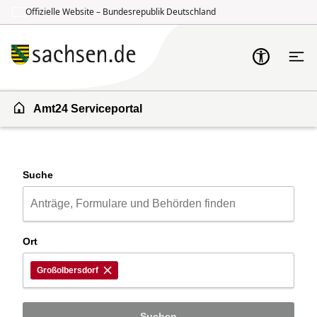
Offizielle Website – Bundesrepublik Deutschland
Zum Inhalt springen
Zur Suche springen
Amt24 Serviceportal
Suche
Ort
Großolbersdorf
Suchen