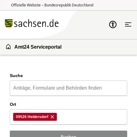
Offizielle Website – Bundesrepublik Deutschland
Zum Inhalt springen
Zur Suche springen
Amt24 Serviceportal
Suche
Ort
09526 Heidersdorf
Suchen