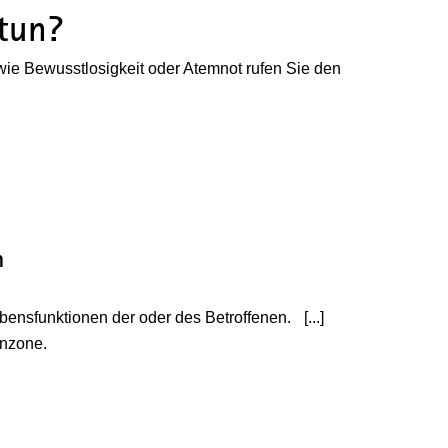
 tun?
e Bewusstlosigkeit oder Atemnot rufen Sie den
n
ebensfunktionen der oder des Betroffenen.
[...]
(Wird in einem n
enzone.