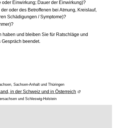
e oder Einwirkung; Dauer der Einwirkung)?
der oder des Betroffenen bei Atmung, Kreislauf,
aren Schädigungen / Symptome)?
ummer)?
n haben und bleiben Sie für Ratschläge und
as Gespräch beendet.
achsen, Sachsen-Anhalt und Thüringen
hland, in der Schweiz und in Österreich
(Wird in einem neuen Fen
ersachsen und Schleswig-Holstein