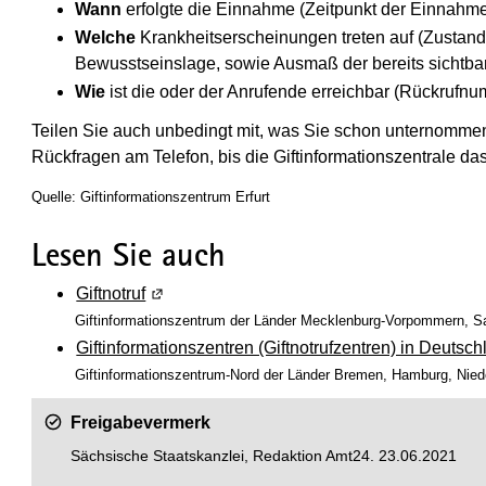
Wann
erfolgte die Einnahme (Zeitpunkt der Einnahm
Welche
Krankheitserscheinungen treten auf (Zustand 
Bewusstseinslage, sowie Ausmaß der bereits sichtb
Wie
ist die oder der Anrufende erreichbar (Rückrufn
Teilen Sie auch unbedingt mit, was Sie schon unternomme
Rückfragen am Telefon, bis die Giftinformationszentrale d
Quelle: Giftinformationszentrum Erfurt
Lesen Sie auch
Giftnotruf
(Wird in einem neuen Fenster geöffnet)
Giftinformationszentrum der Länder Mecklenburg-Vorpommern, S
Giftinformationszentren (Giftnotrufzentren) in Deutsc
Giftinformationszentrum-Nord der Länder Bremen, Hamburg, Nied
Freigabevermerk
Sächsische Staatskanzlei, Redaktion Amt24. 23.06.2021