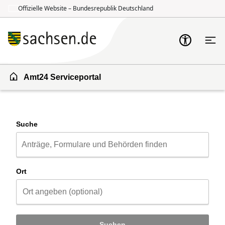
Offizielle Website – Bundesrepublik Deutschland
Zum Inhalt springen
Zur Suche springen
Amt24 Serviceportal
Suche
Ort
Suchen