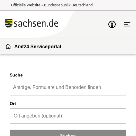
Offizielle Website – Bundesrepublik Deutschland
Zum Inhalt springen
Zur Suche springen
Amt24 Serviceportal
Suche
Ort
Suchen