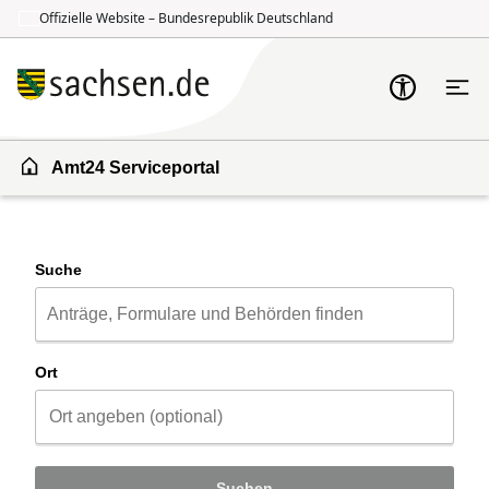
Offizielle Website – Bundesrepublik Deutschland
Zum Inhalt springen
Zur Suche springen
Amt24 Serviceportal
Suche
Ort
Suchen