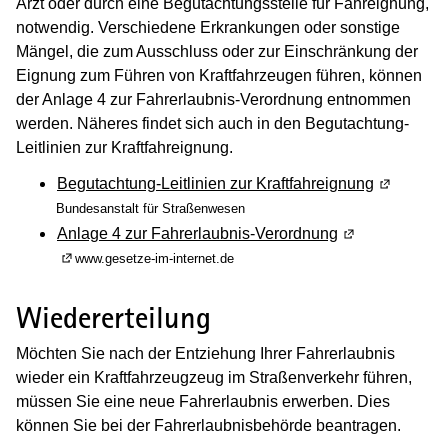
Arzt oder durch eine Begutachtungsstelle für Fahreignung,
notwendig. Verschiedene Erkrankungen oder sonstige
Mängel, die zum Ausschluss oder zur Einschränkung der
Eignung zum Führen von Kraftfahrzeugen führen, können
der Anlage 4 zur Fahrerlaubnis-Verordnung entnommen
werden. Näheres findet sich auch in den Begutachtung-
Leitlinien zur Kraftfahreignung.
Begutachtung-Leitlinien zur Kraftfahreignung
(Wird in e
Bundesanstalt für Straßenwesen
Anlage 4 zur Fahrerlaubnis-Verordnung
(Wird in einem
(Wird in einem neuen Fenster geöffnet)
www.gesetze-im-internet.de
Wiedererteilung
Möchten Sie nach der Entziehung Ihrer Fahrerlaubnis
wieder ein Kraftfahrzeugzeug im Straßenverkehr führen,
müssen Sie eine neue Fahrerlaubnis erwerben. Dies
können Sie bei der Fahrerlaubnisbehörde beantragen.