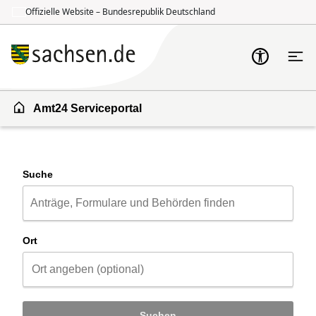
Offizielle Website – Bundesrepublik Deutschland
Zum Inhalt springen
Zur Suche springen
Amt24 Serviceportal
Suche
Ort
Suchen