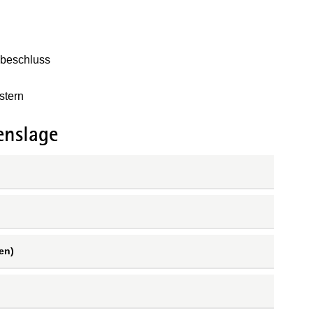
neuen Fenster geöffnet)
sbeschluss
stern
enslage
en)