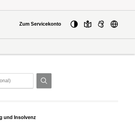
Sprache w
Zum Servicekonto
Suchen
g und Insolvenz