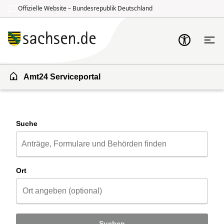
Offizielle Website – Bundesrepublik Deutschland
Zum Inhalt springen
Zur Suche springen
Amt24 Serviceportal
Suche
Ort
Suchen