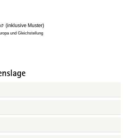
(Wird in einem neuen Fenster geöffnet)
(inklusive Muster)
uropa und Gleichstellung
nster geöffnet)
nster geöffnet)
enslage