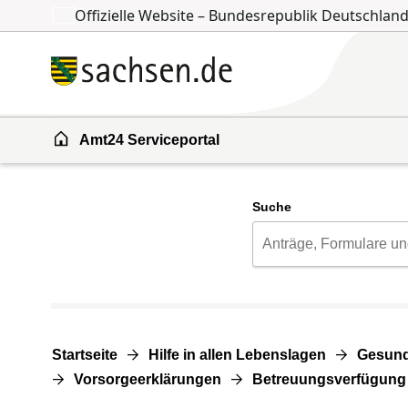
Offizielle Website – Bundesrepublik Deutschlan
Zum Inhalt springen
Zur Suche springen
Amt24 Serviceportal
Suche
Startseite
Hilfe in allen Lebenslagen
Gesund
Vorsorgeerklärungen
Betreuungsverfügung