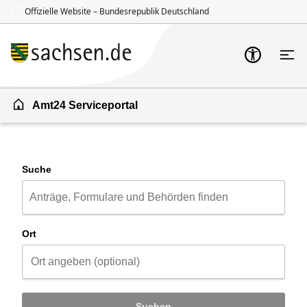
Offizielle Website – Bundesrepublik Deutschland
Zum Inhalt springen
Zur Suche springen
Amt24 Serviceportal
Suche
Ort
Suchen