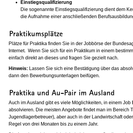
Einstiegsqualifizierung
Die sogenannte Einstiegsqualifizierung dient dem Ke
die Aufnahme einer anschließenden Berufsausbildung. 
(Wird in einem neuen Fenster geöffne
Praktikumsplätze
Plätze für Praktika finden Sie in der Jobbörse der Bundesag
Internet.
Wenn Sie sich für ein Praktikum in einem bestim
einfach direkt an dieses und fragen Sie gezielt nach.
Hinweis:
Lassen Sie sich eine Bestätigung über das absol
dann den Bewerbungsunterlagen beifügen.
(Wird in einem neuen Fenster geöffne
Praktika und Au-Pair im Ausland
Auch im Ausland gibt es viele Möglichkeiten, in einem Jo
absolvieren.
Die meisten Angebote findet man im Bereich T
Jugendlagerbetreuer), aber auch in der Landwirtschaft oder
Regel von drei Monaten bis zu einem Jahr.