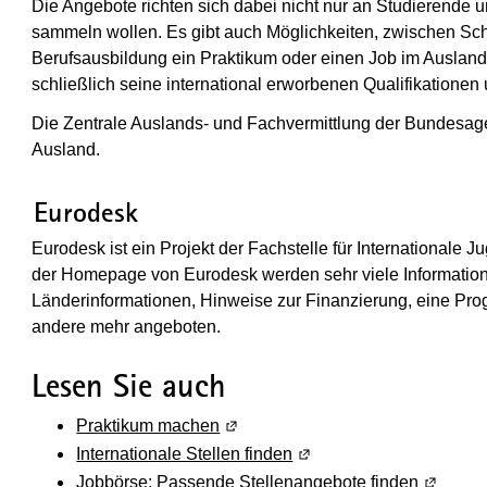
Die Angebote richten sich dabei nicht nur an Studierende u
sammeln wollen. Es gibt auch Möglichkeiten, zwischen Sch
Berufsausbildung ein Praktikum oder einen Job im Ausl
schließlich seine international erworbenen Qualifikatione
Die Zentrale Auslands- und Fachvermittlung der Bundesagent
Ausland.
(Wird in einem neuen Fenster geöffne
Eurodesk
Eurodesk ist ein Projekt der Fachstelle für Internationale
der Homepage von Eurodesk werden sehr viele Information
Länderinformationen, Hinweise zur Finanzierung, eine Pr
andere mehr angeboten.
Lesen Sie auch
Praktikum machen
(Wird in einem neuen Fenster geöf
Internationale Stellen finden
(Wird in einem neuen Fen
Jobbörse: Passende Stellenangebote finden
(Wird in