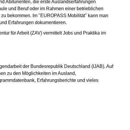
nd Abiturienten, die erste Auslandserfahrungen
ule und Beruf oder im Rahmen einer betrieblichen
and zu bekommen. Im "EUROPASS Mobilität" kann man
n und Erfahrungen dokumentieren.
ur für Arbeit (ZAV) vermittelt Jobs und Praktika im
t)
 Jugendarbeit der Bundesrepublik Deutschland (IJAB). Auf
en zu den Möglichkeiten im Ausland,
ogrammdatenbank, Erfahrungsberichte und vieles
fnet)
ster geöffnet)
 einem neuen Fenster geöffnet)