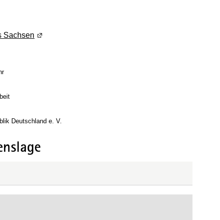
einem neuen Fenster geöffnet)
es Sachsen
(Wird in einem neuen Fenster geöffnet)
uen Fenster geöffnet)
hr
m neuen Fenster geöffnet)
beit
eöffnet)
blik Deutschland e. V.
enslage