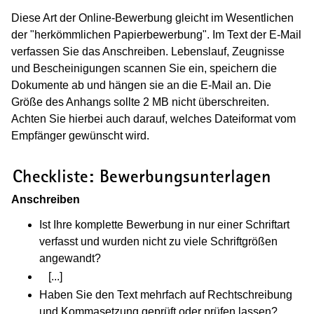
Diese Art der Online-Bewerbung gleicht im Wesentlichen
der "herkömmlichen Papierbewerbung". Im Text der E-Mail
verfassen Sie das Anschreiben. Lebenslauf, Zeugnisse
und Bescheinigungen scannen Sie ein, speichern die
Dokumente ab und hängen sie an die E-Mail an. Die
Größe des Anhangs sollte 2 MB nicht überschreiten.
Achten Sie hierbei auch darauf, welches Dateiformat vom
Empfänger gewünscht wird.
(Wird in einem neuen Fenster geöffnet
Checkliste: Bewerbungsunterlagen
Anschreiben
Ist Ihre komplette Bewerbung in nur einer Schriftart
verfasst und wurden nicht zu viele Schriftgrößen
angewandt?
[...]
(Wird in einem neuen Fenster geöffnet)
Haben Sie den Text mehrfach auf Rechtschreibung
und Kommasetzung geprüft oder prüfen lassen?