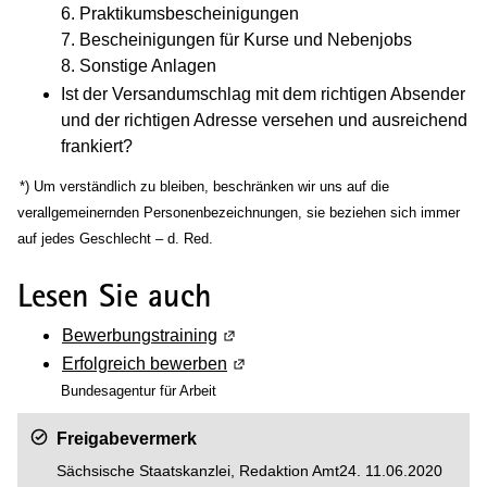
6. Praktikumsbescheinigungen
7. Bescheinigungen für Kurse und Nebenjobs
8. Sonstige Anlagen
Ist der Versandumschlag mit dem richtigen Absender
und der richtigen Adresse versehen und ausreichend
frankiert?
(Wird in einem neuen Fenster geöffnet)
*) Um verständlich zu bleiben, beschränken wir uns auf die
verallgemeinernden Personenbezeichnungen, sie beziehen sich immer
auf jedes Geschlecht – d. Red.
Lesen Sie auch
Bewerbungstraining
(Wird in einem neuen Fenster geöf
Erfolgreich bewerben
(Wird in einem neuen Fenster geö
Bundesagentur für Arbeit
Freigabevermerk
Sächsische Staatskanzlei, Redaktion Amt24. 11.06.2020