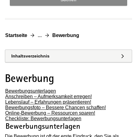
Startseite
Bewerbung
…
Inhaltsverzeichnis
Bewerbung
Bewerbungsunterlagen
Anschreiben – Aufmerksamkeit erregen!
Lebenslauf – Erfahrungen präsentieren!
Bewerbungsfoto – Bessere Chancen schaffen!
Online-Bewerbung – Ressourcen sparen!
Checkliste: Bewerbungsunterlagen
(Wird in einem neuen Fenster geöffnet
Bewerbungsunterlagen
Die Bewerbung ist oft der erste Eindruck, den Sie als