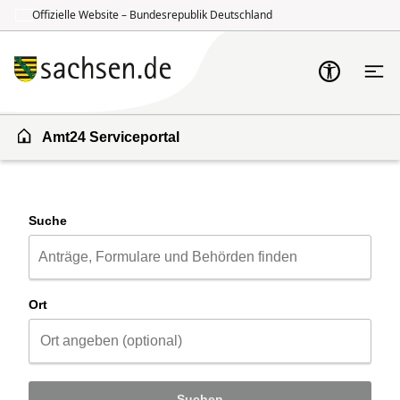
Offizielle Website – Bundesrepublik Deutschland
Zum Inhalt springen
Zur Suche springen
Amt24 Serviceportal
Suche
Ort
Suchen