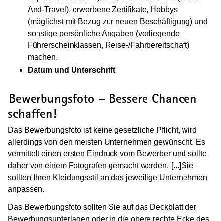
And-Travel), erworbene Zertifikate, Hobbys
(möglichst mit Bezug zur neuen Beschäftigung) und
sonstige persönliche Angaben (vorliegende
Führerscheinklassen, Reise-/Fahrbereitschaft)
machen.
Datum und Unterschrift
(Wird in einem neuen Fenster geöffnet
Bewerbungsfoto – Bessere Chancen
schaffen!
Das Bewerbungsfoto ist keine gesetzliche Pflicht, wird
allerdings von den meisten Unternehmen gewünscht. Es
vermittelt einen ersten Eindruck vom Bewerber und sollte
daher von einem Fotografen gemacht werden.
[...]
(Wird in e
Sie
sollten Ihren Kleidungsstil an das jeweilige Unternehmen
anpassen.
Das Bewerbungsfoto sollten Sie auf das Deckblatt der
Bewerbungsunterlagen oder in die obere rechte Ecke des