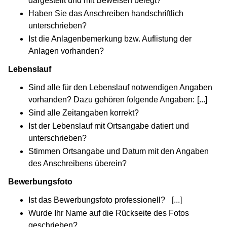
dargestellt und mit Beweisen belegt?
Haben Sie das Anschreiben handschriftlich
unterschrieben?
Ist die Anlagenbemerkung bzw. Auflistung der
Anlagen vorhanden?
Lebenslauf
Sind alle für den Lebenslauf notwendigen Angaben
vorhanden? Dazu gehören folgende Angaben:
[...]
(Wird
Sind alle Zeitangaben korrekt?
Ist der Lebenslauf mit Ortsangabe datiert und
unterschrieben?
Stimmen Ortsangabe und Datum mit den Angaben
des Anschreibens überein?
Bewerbungsfoto
Ist das Bewerbungsfoto professionell?
[...]
(Wird in ein
Wurde Ihr Name auf die Rückseite des Fotos
geschrieben?