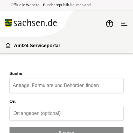
Offizielle Website – Bundesrepublik Deutschland
Zum Inhalt springen
Zur Suche springen
Amt24 Serviceportal
Suche
Ort
Suchen