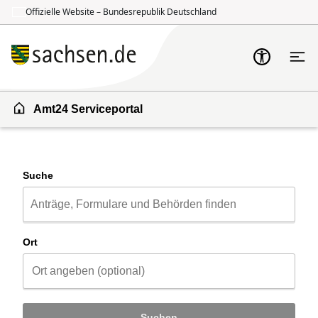
Offizielle Website – Bundesrepublik Deutschland
Zum Inhalt springen
Zur Suche springen
Amt24 Serviceportal
Suche
Ort
Suchen