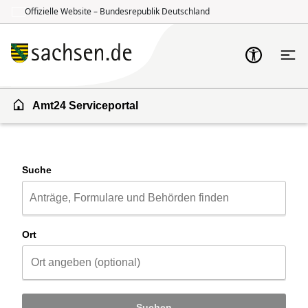
Offizielle Website – Bundesrepublik Deutschland
Zum Inhalt springen
Zur Suche springen
Amt24 Serviceportal
Suche
Ort
Suchen