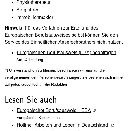
Physiotherapeut
Bergführer
Immobilienmakler
Hinweis:
Für das Verfahren zur Erteilung des
Europäischen Berufsausweises selbst können Sie den
Service des Einheitlichen Ansprechpartners nicht nutzen.
Europäischen Berufsausweis (EBA) beantragen
Amt24-Leistung
(Wird in einem neuen Fenster geöffnet)
*) Um verständlich zu bleiben, beschränken wir uns auf die
verallgemeinernden Personenbezeichnungen, sie beziehen sich immer
auf jedes Geschlecht – die Redaktion
Lesen Sie auch
Europäischer Berufsausweis – EBA
(Wird in einem neu
Europäische Kommission
Hotline "Arbeiten und Leben in Deutschland"
(Wird in 