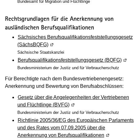
Bundesamt für Migration und Flüchtlinge
Rechtsgrundlagen für die Anerkennung von
ausländischen Berufsqualifikationen
Sächsisches Berufsqualifikationsfeststellungsgesetz
(SächsBQFG)
(Wird in einem neuen Fenster geöffnet)
Sächsische Staatskanzlei
Berufsqualifikationsfeststellungsgesetz (BQFG)
(Wird i
Bundesministerium der Justiz und für Verbraucherschutz
Für Berechtigte nach dem Bundesvertriebenengesetz:
Anerkennung und Bewertung von Berufsabschlüssen:
Gesetz über die Angelegenheiten der Vertriebenen
und Flüchtlinge (BVFG)
(Wird in einem neuen Fenster g
Bundesministerium der Justiz und für Verbraucherschutz
Richtlinie 2005/36/EG des Europäischen Parlaments
und des Rates vom 07.09.2005 über die
Anerkennung von Berufsqualifikationen
(Wird in einem 