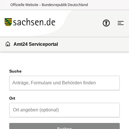
Offizielle Website – Bundesrepublik Deutschland
Zum Inhalt springen
Zur Suche springen
Amt24 Serviceportal
Suche
Ort
Suchen