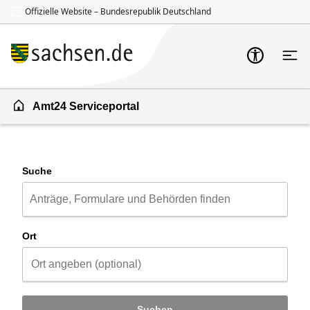
Offizielle Website – Bundesrepublik Deutschland
Zum Inhalt springen
Zur Suche springen
Amt24 Serviceportal
Suche
Ort
Suchen