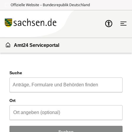
Offizielle Website – Bundesrepublik Deutschland
Zum Inhalt springen
Zur Suche springen
Amt24 Serviceportal
Suche
Ort
Suchen