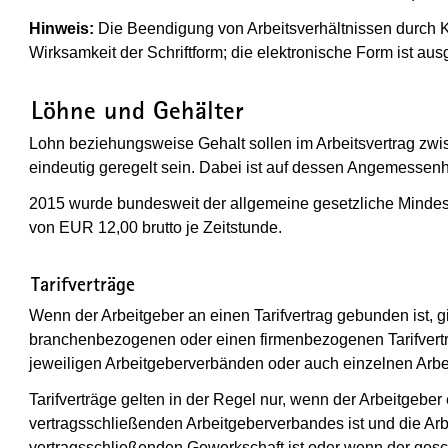
Hinweis:
Die Beendigung von Arbeitsverhältnissen durch K
Wirksamkeit der Schriftform; die elektronische Form ist a
(Wird in einem neuen Fenster geöffne
Löhne und Gehälter
Lohn beziehungsweise Gehalt sollen im Arbeitsvertrag zw
eindeutig geregelt sein. Dabei ist auf dessen Angemessenh
2015 wurde bundesweit der allgemeine gesetzliche Mindestl
von EUR 12,00 brutto je Zeitstunde.
(Wird in einem neuen Fenster geöffnet)
Tarifverträge
Wenn der Arbeitgeber an einen Tarifvertrag gebunden ist, g
branchenbezogenen oder einen firmenbezogenen Tarifvertr
jeweiligen Arbeitgeberverbänden oder auch einzelnen Arb
Tarifverträge gelten in der Regel nur, wenn der Arbeitgeber 
vertragsschließenden Arbeitgeberverbandes ist und die Arb
vertragsschließenden Gewerkschaft ist oder wenn der gesch