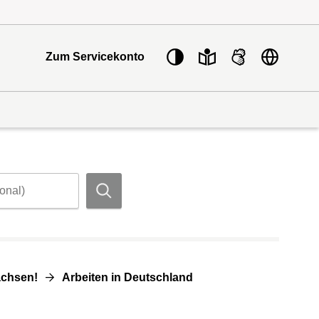
Sprache w
Zum Servicekonto
Suchen
achsen!
Arbeiten in Deutschland