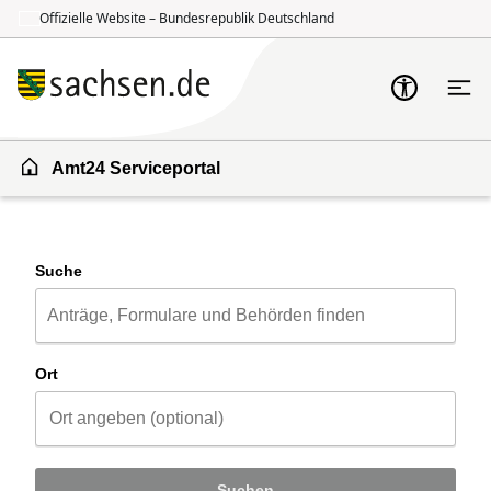
Offizielle Website – Bundesrepublik Deutschland
Zum Inhalt springen
Zur Suche springen
Amt24 Serviceportal
Suche
Ort
Suchen