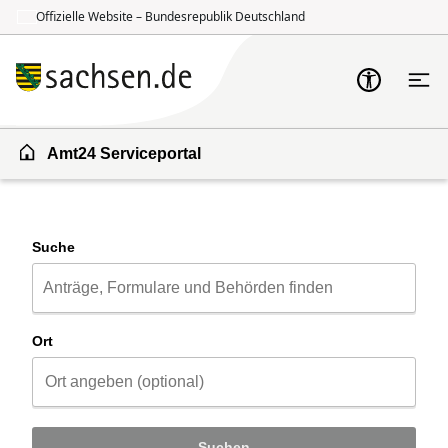
Offizielle Website – Bundesrepublik Deutschland
Zum Inhalt springen
Zur Suche springen
Amt24 Serviceportal
Suche
Ort
Suchen