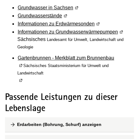
Grundwasser in Sachsen
(Wird in einem neuen Fenster
Grundwasserstände
(Wird in einem neuen Fenster geöf
Informationen zu Erdwärmesonden
(Wird in einem neue
Informationen zu Grundwasserwärmepumpen
(Wird in 
Sächsisches
Landesamt für Umwelt, Landwirtschaft und
Geologie
Gartenbrunnen - Merkblatt zum Brunnenbau
(Wird in einem neuen Fenster geöffnet)
Sächsisches Staatsministerium für Umwelt und
Landwirtschaft
(Wird in einem neuen Fenster geöffnet)
Passende Leistungen zu dieser
Lebenslage
Erdarbeiten (Bohrung, Schurf) anzeigen