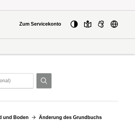
Sprache w
Zum Servicekonto
Suchen
d und Boden
Änderung des Grundbuchs