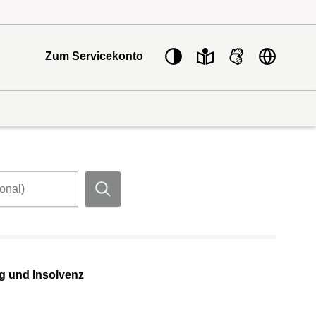
Sprache w
Zum Servicekonto
Suchen
g und Insolvenz