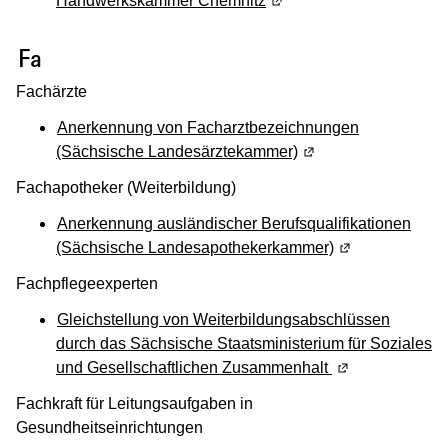
Handwerkskammer Chemnitz
(Wird in einem neuen Fen
(Wird in einem neuen Fenster geöffnet
Fa
Fachärzte
Anerkennung von Facharztbezeichnungen
(Sächsische Landesärztekammer)
(Wird in einem neuen
Fachapotheker (Weiterbildung)
Anerkennung ausländischer Berufsqualifikationen
(Sächsische Landesapothekerkammer)
(Wird in einem 
Fachpflegeexperten
Gleichstellung von Weiterbildungsabschlüssen
durch das
Sächsische Staatsministerium für Soziales
und Gesellschaftlichen Zusammenhalt
(Wird in einem 
Fachkraft für Leitungsaufgaben in
Gesundheitseinrichtungen