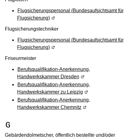
Flugsicherungspersonal (Bundesaufsichtsamt für
Flugsicherung)
(Wird in einem neuen Fenster geöffnet)
Flugsicherungstechniker
Flugsicherungspersonal (Bundesaufsichtsamt für
Flugsicherung)
(Wird in einem neuen Fenster geöffnet)
Friseurmeister
Berufsqualifikation-Anerkennung,
Handwerkskammer Dresden
(Wird in einem neuen Fens
Berufsqualifikation-Anerkennung,
Handwerkskammer zu Leipzig
(Wird in einem neuen Fen
Berufsqualifikation-Anerkennung,
Handwerkskammer Chemnitz
(Wird in einem neuen Fen
(Wird in einem neuen Fenster geöffnet
G
Gebärdendolmetscher, öffentlich bestellte und/oder