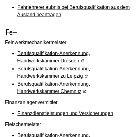
Fahrlehrererlaubnis bei Berufsqualifikation aus dem
Ausland beantragen
(Wird in einem neuen Fenster geöffnet
Fe–
Feinwerkmechanikermeister
Berufsqualifikation-Anerkennung,
Handwerkskammer Dresden
(Wird in einem neuen Fens
Berufsqualifikation-Anerkennung,
Handwerkskammer zu Leipzig
(Wird in einem neuen Fen
Berufsqualifikation-Anerkennung,
Handwerkskammer Chemnitz
(Wird in einem neuen Fen
Finanzanlagenvermittler
Finanzdienstleistungen und Versicherungen
Fleischermeister
Berufsqualifikation-Anerkennung,