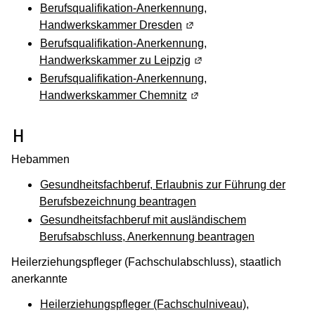
Berufsqualifikation-Anerkennung,
Handwerkskammer Dresden
(Wird in einem neuen Fens
Berufsqualifikation-Anerkennung,
Handwerkskammer zu Leipzig
(Wird in einem neuen Fen
Berufsqualifikation-Anerkennung,
Handwerkskammer Chemnitz
(Wird in einem neuen Fen
(Wird in einem neuen Fenster geöffnet
H
Hebammen
Gesundheitsfachberuf, Erlaubnis zur Führung der
Berufsbezeichnung beantragen
Gesundheitsfachberuf mit ausländischem
Berufsabschluss, Anerkennung beantragen
Heilerziehungspfleger (Fachschulabschluss), staatlich
anerkannte
Heilerziehungspfleger (Fachschulniveau),