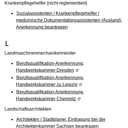
Krankenpflegehelfer (nicht reglementiert)
Sozialassistenten / Krankenpflegehelfer /
medizinische Dokumentationsassistenten (Ausland),
Anerkennung beantragen
(Wird in einem neuen Fenster geöffnet
L
Landmaschinenmechanikermeister
Berufsqualifikation-Anerkennung,
Handwerkskammer Dresden
(Wird in einem neuen Fens
Berufsqualifikation-Anerkennung,
Handwerkskammer zu Leipzig
(Wird in einem neuen Fen
Berufsqualifikation-Anerkennung,
Handwerkskammer Chemnitz
(Wird in einem neuen Fen
Landschaftsarchitekten
Architekten / Stadtplaner, Eintragung bei der
Architektenkammer Sachsen beantragen