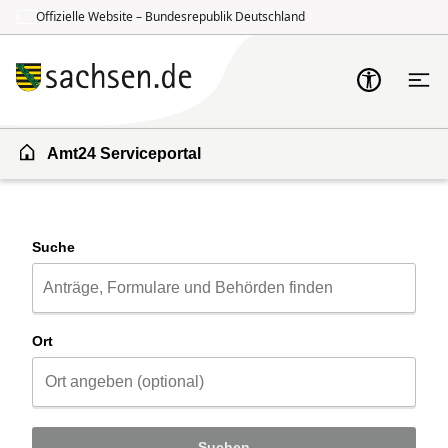
Offizielle Website – Bundesrepublik Deutschland
Zum Inhalt springen
Zur Suche springen
Amt24 Serviceportal
Suche
Ort
Suchen