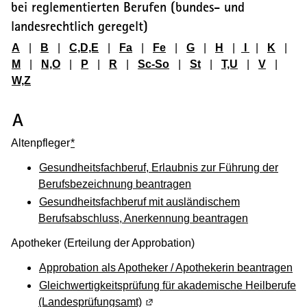
bei reglementierten Berufen (bundes- und
landesrechtlich geregelt)
A
|
B
|
C,D,E
|
Fa
|
Fe
|
G
|
H
|
I
|
K
|
M
|
N,O
|
P
|
R
|
Sc-So
|
St
|
T,U
|
V
|
W,Z
(Wird in einem neuen Fenster geöffnet
A
Altenpfleger
*
Gesundheitsfachberuf, Erlaubnis zur Führung der
Berufsbezeichnung beantragen
Gesundheitsfachberuf mit ausländischem
Berufsabschluss, Anerkennung beantragen
Apotheker (Erteilung der Approbation)
Approbation als Apotheker / Apothekerin beantragen
Gleichwertigkeitsprüfung für akademische Heilberufe
(Landesprüfungsamt)
(Wird in einem neuen Fenster geö