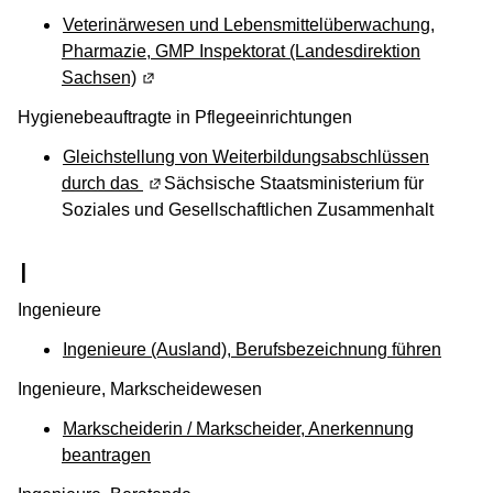
Veterinärwesen und Lebensmittelüberwachung,
Pharmazie, GMP Inspektorat (Landesdirektion
Sachsen)
(Wird in einem neuen Fenster geöffnet)
Hygienebeauftragte in Pflegeeinrichtungen
Gleichstellung von Weiterbildungsabschlüssen
durch das
(Wird in einem neuen Fenster geöffnet)
Sächsische Staatsministerium für
Soziales und Gesellschaftlichen Zusammenhalt
(Wird in einem neuen Fenster geöffnet
I
Ingenieure
Ingenieure (Ausland), Berufsbezeichnung führen
Ingenieure, Markscheidewesen
Markscheiderin / Markscheider, Anerkennung
beantragen