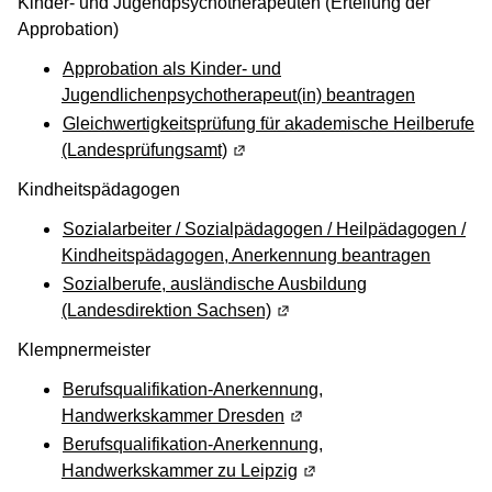
Kinder- und Jugendpsychotherapeuten (Erteilung der
Approbation)
Approbation als Kinder- und
Jugendlichenpsychotherapeut(in) beantragen
Gleichwertigkeitsprüfung für akademische Heilberufe
(Landesprüfungsamt)
(Wird in einem neuen Fenster geö
Kindheitspädagogen
Sozialarbeiter / Sozialpädagogen / Heilpädagogen /
Kindheitspädagogen, Anerkennung beantragen
Sozialberufe, ausländische Ausbildung
(Landesdirektion Sachsen)
(Wird in einem neuen Fenste
Klempnermeister
Berufsqualifikation-Anerkennung,
Handwerkskammer Dresden
(Wird in einem neuen Fens
Berufsqualifikation-Anerkennung,
Handwerkskammer zu Leipzig
(Wird in einem neuen Fen