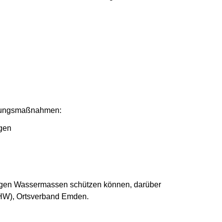
t)
erungsmaßnahmen:
agen
egen Wassermassen schützen können, darüber
THW), Ortsverband Emden.
 Fenster geöffnet)