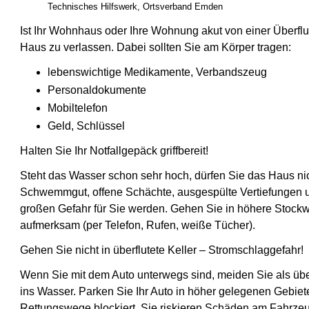
Technisches Hilfswerk, Ortsverband Emden
Ist Ihr Wohnhaus oder Ihre Wohnung akut von einer Überflut
Haus zu verlassen. Dabei sollten Sie am Körper tragen:
lebenswichtige Medikamente, Verbandszeug
Personaldokumente
Mobiltelefon
Geld, Schlüssel
Halten Sie Ihr Notfallgepäck griffbereit!
Steht das Wasser schon sehr hoch, dürfen Sie das Haus ni
Schwemmgut, offene Schächte, ausgespülte Vertiefungen un
großen Gefahr für Sie werden. Gehen Sie in höhere Stockw
aufmerksam (per Telefon, Rufen, weiße Tücher).
Gehen Sie nicht in überflutete Keller – Stromschlaggefahr!
Wenn Sie mit dem Auto unterwegs sind, meiden Sie als über
ins Wasser. Parken Sie Ihr Auto in höher gelegenen Gebiete
Rettungswege blockiert, Sie riskieren Schäden am Fahrze