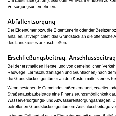
Um Elektrizität (Strom), Gas oder Fernwärme nutzen zu könn
Versorgungsunternehmen.
Abfallentsorgung
Der Eigentümer bzw. die Eigentümerin oder der Besitzer bz
anfallen, ist verpflichtet, das Grundstück an die öffentliche
des Landkreises anzuschließen.
Erschließungsbeitrag, Anschlussbeitra
Bei der erstmaligen Herstellung von gemeindlichen Verkehr
Radwege, Lärmschutzanlagen und Grünflächen) nach dem 
die Grundstückseigentümer an den Kosten mittels eines Ers
Wenn bestehende Gemeindestraßen erneuert, erweitert oder
Straßenausbaubeitrags eine Finanzierungsmöglichkeit dar. 
Wasserversorgungs- und Abwasserentsorgungsanlagen. Di
betroffenen Grundstückseigentümern Anschlussbeiträge ve
In jedem Fall bedarf es zur Finanzierung mit diesen Beiträg