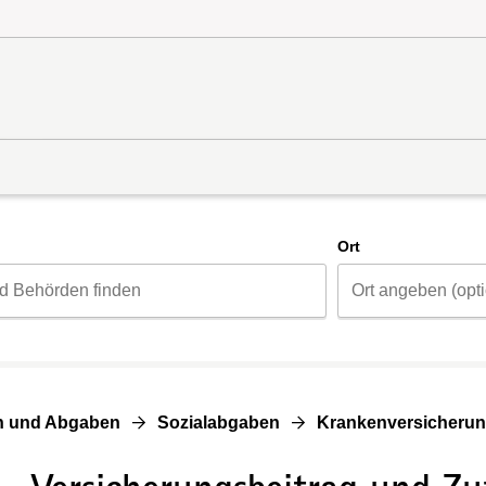
d
Ort
n und Abgaben
Sozialabgaben
Krankenversicheru