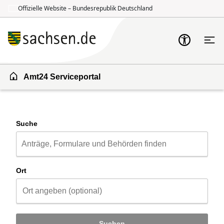
Offizielle Website – Bundesrepublik Deutschland
Zum Inhalt springen
Zur Suche springen
Amt24 Serviceportal
Suche
Ort
Suchen