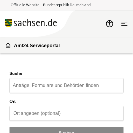
Offizielle Website – Bundesrepublik Deutschland
Zum Inhalt springen
Zur Suche springen
Amt24 Serviceportal
Suche
Ort
Suchen