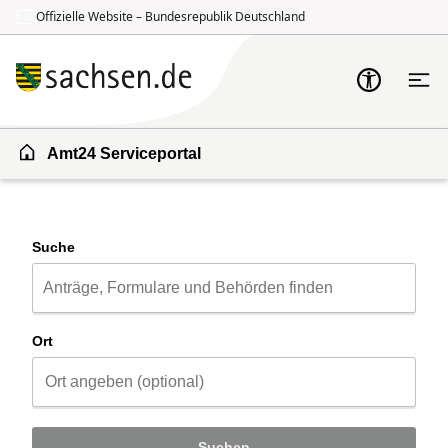
Offizielle Website – Bundesrepublik Deutschland
Zum Inhalt springen
Zur Suche springen
Amt24 Serviceportal
Suche
Ort
Suchen