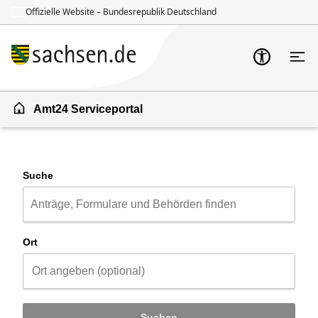
Offizielle Website – Bundesrepublik Deutschland
Zum Inhalt springen
Zur Suche springen
Amt24 Serviceportal
Suche
Ort
Suchen