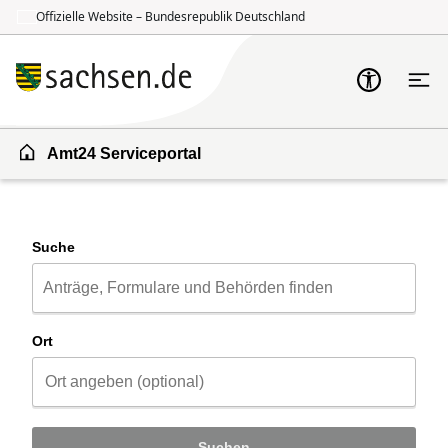
Offizielle Website – Bundesrepublik Deutschland
Zum Inhalt springen
Zur Suche springen
Amt24 Serviceportal
Suche
Ort
Suchen