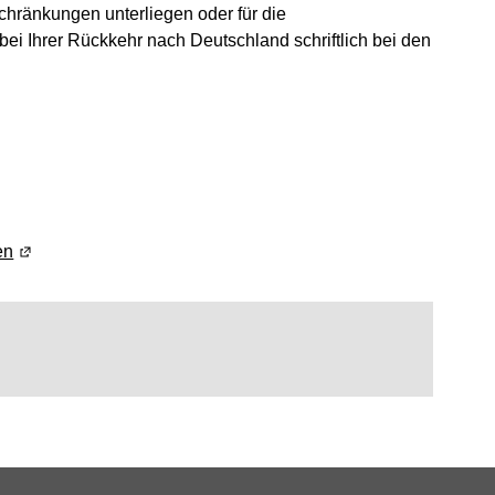
hränkungen unterliegen oder für die
i Ihrer Rückkehr nach Deutschland schriftlich bei den
n einem neuen Fenster geöffnet)
einem neuen Fenster geöffnet)
en
(Wird in einem neuen Fenster geöffnet)