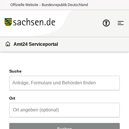
Offizielle Website – Bundesrepublik Deutschland
Zum Inhalt springen
Zur Suche springen
Amt24 Serviceportal
Suche
Ort
Suchen