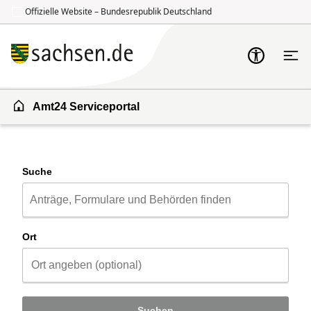
Offizielle Website – Bundesrepublik Deutschland
Zum Inhalt springen
Zur Suche springen
Amt24 Serviceportal
Suche
Ort
Suchen