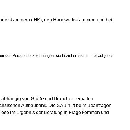
 Handelskammern (IHK), den Handwerkskammern und bei
 neuen Fenster geöffnet)
ster geöffnet)
inernden Personenbezeichnungen, sie beziehen sich immer auf jedes
unabhängig von Größe und Branche – erhalten
chsischen Aufbaubank. Die SAB hilft beim Beantragen
diese im Ergebnis der Beratung in Frage kommen und