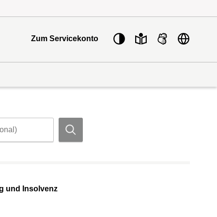
Sprache w
Zum Servicekonto
Suchen
g und Insolvenz