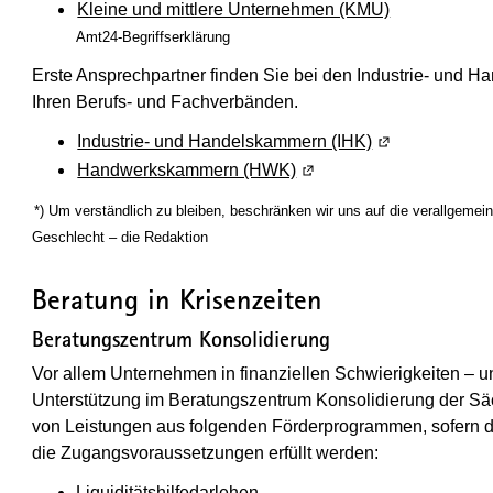
Kleine und mittlere Unternehmen (KMU)
Amt24-Begriffserklärung
Erste Ansprechpartner finden Sie bei den Industrie- und
Ihren Berufs- und Fachverbänden.
Industrie- und Handelskammern (IHK)
(Wird in einem
Handwerkskammern (HWK)
(Wird in einem neuen Fen
(Wird in einem neuen Fenster geöffnet)
*) Um verständlich zu bleiben, beschränken wir uns auf die verallgeme
Geschlecht – die Redaktion
Beratung in Krisenzeiten
Beratungszentrum Konsolidierung
Vor allem Unternehmen in finanziellen Schwierigkeiten – 
Unterstützung im Beratungszentrum Konsolidierung der Sä
von Leistungen aus folgenden Förderprogrammen, sofern 
die Zugangsvoraussetzungen erfüllt werden:
Liquiditätshilfedarlehen