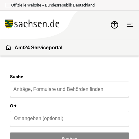
Offizielle Website – Bundesrepublik Deutschland
Zum Inhalt springen
Zur Suche springen
Amt24 Serviceportal
Suche
Ort
Suchen