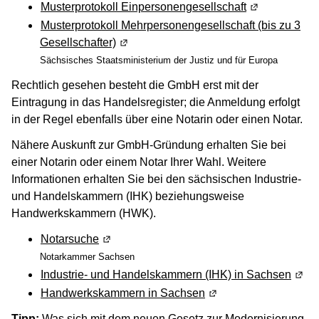
Musterprotokoll Einpersonengesellschaft
(Wird in eine
Musterprotokoll Mehrpersonengesellschaft (bis zu 3
Gesellschafter)
(Wird in einem neuen Fenster geöffnet)
Sächsisches Staatsministerium der Justiz und für Europa
Rechtlich gesehen besteht die GmbH erst mit der
Eintragung in das Handelsregister; die Anmeldung erfolgt
in der Regel ebenfalls über eine Notarin oder einen Notar.
Nähere Auskunft zur GmbH-Gründung erhalten Sie bei
einer Notarin oder einem Notar Ihrer Wahl. Weitere
Informationen erhalten Sie bei den sächsischen Industrie-
und Handelskammern (IHK) beziehungsweise
Handwerkskammern (HWK).
Notarsuche
(Wird in einem neuen Fenster geöffnet)
Notarkammer Sachsen
Industrie- und Handelskammern (IHK) in Sachsen
(Wird
Handwerkskammern in Sachsen
(Wird in einem neuen 
Tipp:
Was sich mit dem neuen Gesetz zur Modernisierung