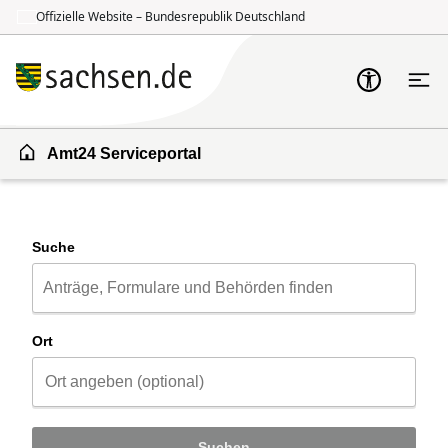
Offizielle Website – Bundesrepublik Deutschland
Zum Inhalt springen
Zur Suche springen
Amt24 Serviceportal
Suche
Ort
Suchen