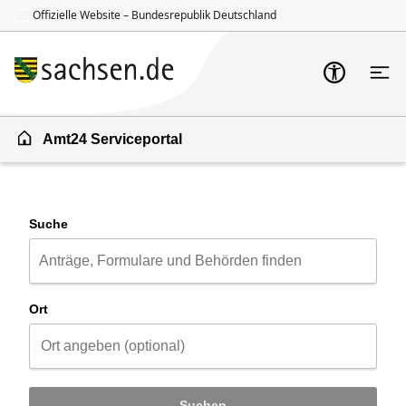
Offizielle Website – Bundesrepublik Deutschland
Zum Inhalt springen
Zur Suche springen
Amt24 Serviceportal
Suche
Ort
Suchen