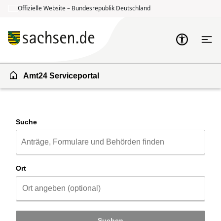
Offizielle Website – Bundesrepublik Deutschland
Zum Inhalt springen
Zur Suche springen
Amt24 Serviceportal
Suche
Ort
Suchen