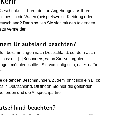
kkehr
s Geschenke für Freunde und Angehörige aus Ihrem
and bestimmte Waren (beispielsweise Kleidung oder
n Deutschland? Dann sollten Sie sich mit den folgenden
 zu vermeiden.
inem Urlaubsland beachten?
Einfuhrbestimmungen nach Deutschland, sondern auch
n müssen.
[...]
(Wird in einem neuen Fenster geöffnet)
Besonders, wenn Sie Kulturgüter
ngen möchten, sollten Sie vorsichtig sein, da es dafür
t.
die geltenden Bestimmungen. Zudem lohnt sich ein Blick
es in Deutschland. Oft finden Sie hier die geltenden
behörden und die Ansprechpartner.
eutschland beachten?