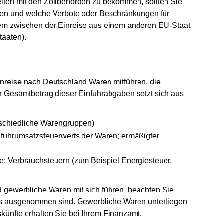
iten mit den Zollbehörden zu bekommen, sollten Sie
rfen und welche Verbote oder Beschränkungen für
geöffnet)
lem zwischen der Einreise aus einem anderen EU-Staat
taaten).
nreise nach Deutschland Waren mitführen, die
rd in einem neuen Fenster geöffnet)
r Gesamtbetrag dieser Einfuhrabgaben setzt sich aus
erschiedliche Warengruppen)
nfuhrumsatzsteuerwerts der Waren; ermäßigter
e: Verbrauchsteuern (zum Beispiel Energiesteuer,
d gewerbliche Waren mit sich führen, beachten Sie
rs ausgenommen sind. Gewerbliche Waren unterliegen
ünfte erhalten Sie bei Ihrem Finanzamt.