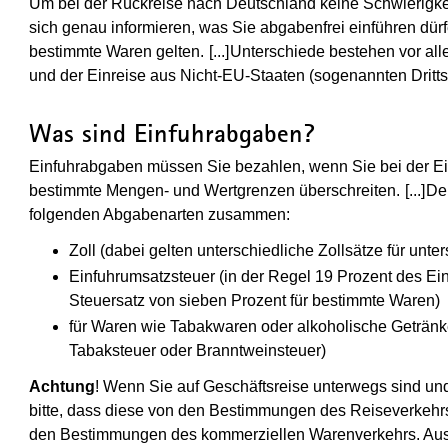
Um bei der Rückreise nach Deutschland keine Schwierigke
sich genau informieren, was Sie abgabenfrei einführen dü
bestimmte Waren gelten.
[...]
(Wird in einem neuen Fenster 
Unterschiede bestehen vor al
und der Einreise aus Nicht-EU-Staaten (sogenannten Dritts
Was sind Einfuhrabgaben?
Einfuhrabgaben müssen Sie bezahlen, wenn Sie bei der Ei
bestimmte Mengen- und Wertgrenzen überschreiten.
[...]
(Wi
De
folgenden Abgabenarten zusammen:
Zoll (dabei gelten unterschiedliche Zollsätze für unt
Einfuhrumsatzsteuer (in der Regel 19 Prozent des Ei
Steuersatz von sieben Prozent für bestimmte Waren)
für Waren wie Tabakwaren oder alkoholische Getränk
Tabaksteuer oder Branntweinsteuer)
Achtung
! Wenn Sie auf Geschäftsreise unterwegs sind un
bitte, dass diese von den Bestimmungen des Reiseverkeh
den Bestimmungen des kommerziellen Warenverkehrs. Ausk